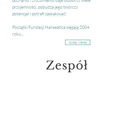
poznaniu i zrozumieniu daje odbiorcy wiele
przyjemności, pobudza jego twórczy
potencjał i potrafi zaskakiwać!
Początki Fundacji Hanseatica sięgają 2004
roku...
czytaj więcej
Zespół