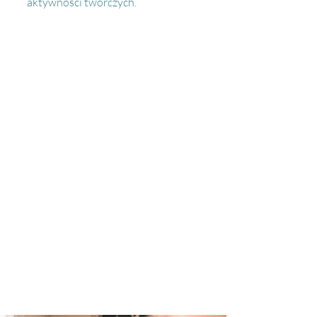
aktywności twórczych.
Misja
Wierzymy, że
muzyka
jako
uniwersalny język, może poruszać
serca ludzi na całym świecie,
niezależnie od szerokości
geograficznej, pochodzenia czy
kręgu kulturowego.
Spotkanie
wykonawcy i odbiorcy, podczas
którego często tworzy się
wyjątkowa atmosfera, przynosi
wiele korzyści obu stronom
i jest
dla nas inspiracją do dalszej pracy
i rozwoju.