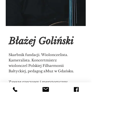
Błażej Goliński
Skarbnik fundacji.
Wiolonczelista.
Kameralista. Koncertmistrz
wiolonczel Polskiej Filharmonii
Bałtyckiej, pedagog aMuz w Gdańsku.
Zawsze rzeczowy i merytoryczny,
kierujący się szacunkiem do sztuki
i drugiego człowieka. Popularyzator
polskiej muzyki wiolonczelowej.
Na codzień oddany swoim studentom
wiolonczeli, zaangażowany w ich
rozwój.
W Fundacji bywa głosem rozsądku,